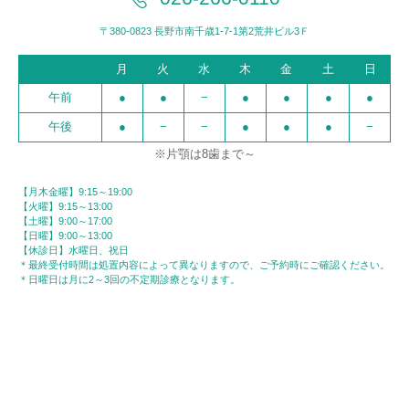
〒380-0823 長野市南千歳1-7-1第2荒井ビル3Ｆ
月
火
水
木
金
土
日
午前
●
●
−
●
●
●
●
午後
●
−
−
●
●
●
−
※片顎は8歯まで～
【月木金曜】9:15～19:00
【火曜】9:15～13:00
【土曜】9:00～17:00
【日曜】9:00～13:00
【休診日】水曜日、祝日
＊最終受付時間は処置内容によって異なりますので、ご予約時にご確認ください。
＊日曜日は月に2～3回の不定期診療となります。