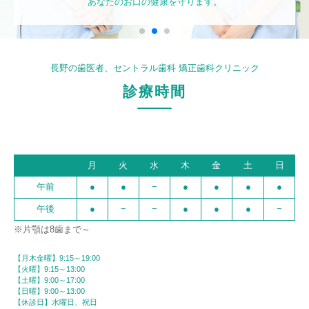
あなたのお口の健康を守ります。
あなたのお口の健康を守ります。
あなたのお口の健康を守ります。
あなたのお口の健康を守ります。
長野の歯医者、セントラル歯科 矯正歯科クリニック
診療時間
月
火
水
木
金
土
日
午前
●
●
−
●
●
●
●
午後
●
−
−
●
●
●
−
※片顎は8歯まで～
【月木金曜】9:15～19:00
【火曜】9:15～13:00
【土曜】9:00～17:00
【日曜】9:00～13:00
【休診日】水曜日、祝日